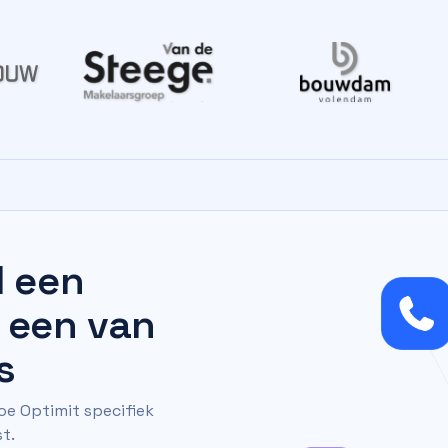
d een
 een van
s
oe Optimit specifiek
t.