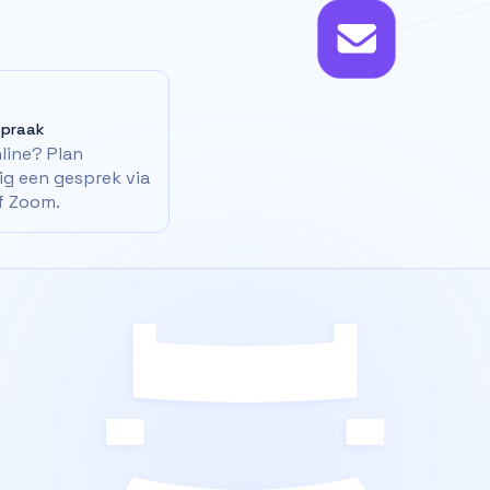
spraak
nline? Plan
g een gesprek via
f Zoom.