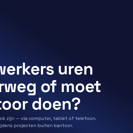
erkers uren
rweg of moet
ntoor doen?
 zijn — via computer, tablet of telefoon.
tijdens projecten buiten kantoor.