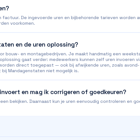
ren?
n factuur. De ingevoerde uren en bijbehorende tarieven worden a
orden voorkomen.
taten en de uren oplossing?
oor bouw- en montagebedrijven. Je maakt handmatig een weekst
 oplossing gaat verder: medewerkers kunnen zelf uren invoeren vi
n worden direct toegepast — ook bij afwijkende uren, zoals avon
bij Mandagenstaten niet mogelijk is.‍
 invoert en mag ik corrigeren of goedkeuren?
 alleen bekijken. Daarnaast kun je uren eenvoudig controleren en