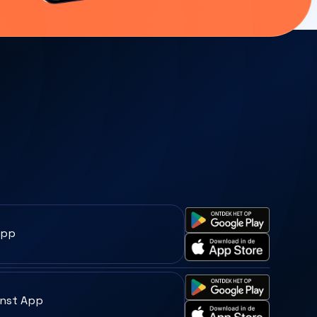
App
enst App