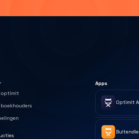
r
Apps
 optimit
Optimit 
 boekhouders
elingen
Buitendi
ructies